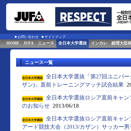
■
お問い合わせ
■
サイトマップ
HOME
JUFA
ニュース
全日本大学選抜
インカレ
総理大臣
ニュース一覧
全日本大学選抜「第27回ユニバーシ
ザン)」直前トレーニングマッチ試合結果
20
全日本大学選抜ロシア​直前キャン
のお知​らせ
2013/06/18
全日本大学選抜ロシア直前キャン
アード競技大会（2013/カザン）サッカー