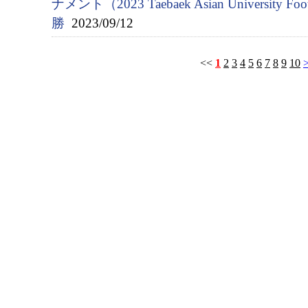
ナメント（2023 Taebaek Asian University Fo
勝
2023/09/12
<<
1
2
3
4
5
6
7
8
9
10