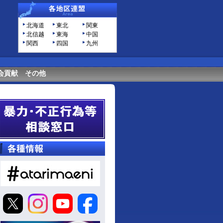
北海道
東北
関東
北信越
東海
中国
関西
四国
九州
会貢献
その他