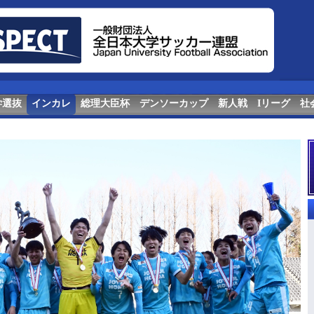
学選抜
インカレ
総理大臣杯
デンソーカップ
新人戦
Iリーグ
社