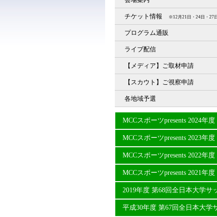
チケット情報
※12月21日・24日・
プログラム通販
ライブ配信
【メディア】ご取材申請
【スカウト】ご視察申請
各地域予選
MCCスポーツpresents 20
MCCスポーツpresents 20
MCCスポーツpresents 20
MCCスポーツpresents 20
2019年度 第68回全日本大学
平成30年度 第67回全日本大