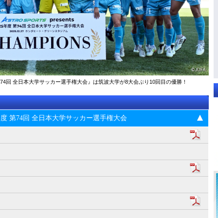
025年度 第74回 全⽇本⼤学サッカー選⼿権⼤会』は筑波大学が8大会ぶり10回目の優勝！
s 2025年度 第74回 全⽇本⼤学サッカー選⼿権⼤会