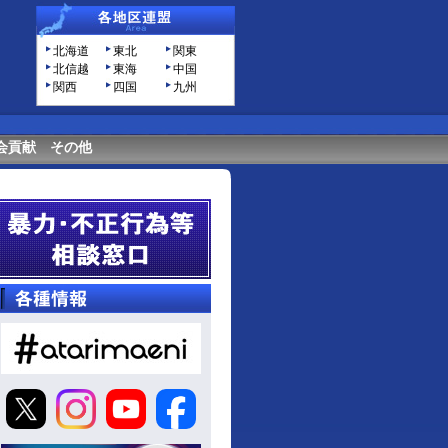
北海道
東北
関東
北信越
東海
中国
関西
四国
九州
会貢献
その他