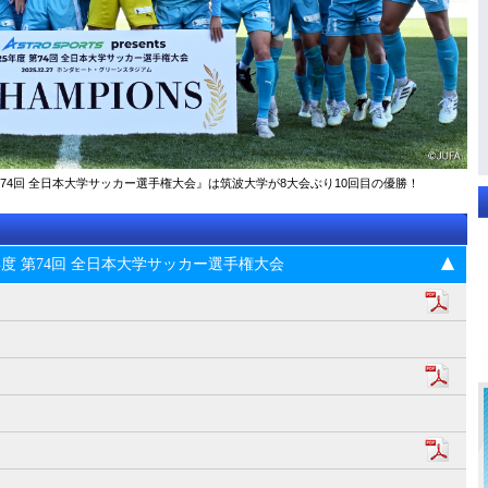
025年度 第74回 全⽇本⼤学サッカー選⼿権⼤会』は筑波大学が8大会ぶり10回目の優勝！
s 2025年度 第74回 全⽇本⼤学サッカー選⼿権⼤会