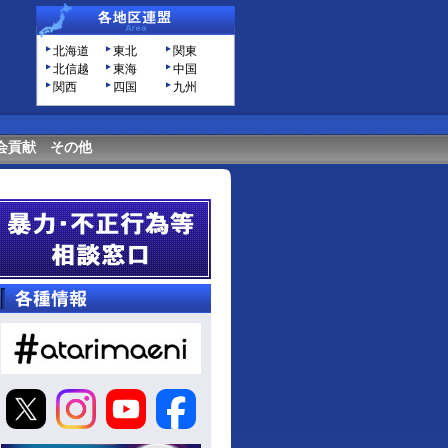
北海道
東北
関東
北信越
東海
中国
関西
四国
九州
会貢献
その他