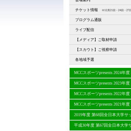
チケット情報
※12月21日・24日・
プログラム通販
ライブ配信
【メディア】ご取材申請
【スカウト】ご視察申請
各地域予選
MCCスポーツpresents 20
MCCスポーツpresents 20
MCCスポーツpresents 20
MCCスポーツpresents 20
2019年度 第68回全日本大学
平成30年度 第67回全日本大