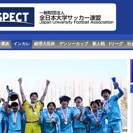
学選抜
インカレ
総理大臣杯
デンソーカップ
新人戦
Iリーグ
社