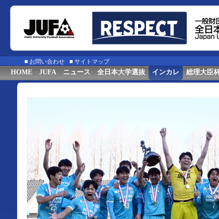
■
お問い合わせ
■
サイトマップ
HOME
JUFA
ニュース
全日本大学選抜
インカレ
総理大臣