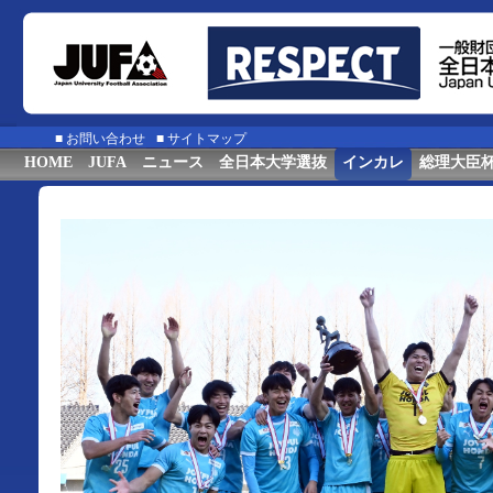
■
お問い合わせ
■
サイトマップ
HOME
JUFA
ニュース
全日本大学選抜
インカレ
総理大臣