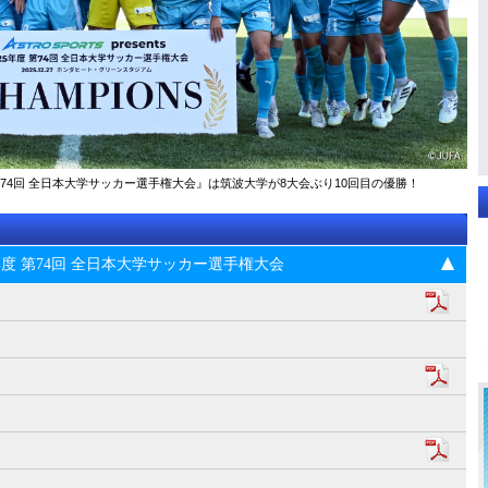
025年度 第74回 全⽇本⼤学サッカー選⼿権⼤会』は筑波大学が8大会ぶり10回目の優勝！
s 2025年度 第74回 全⽇本⼤学サッカー選⼿権⼤会