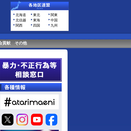
北海道
東北
関東
北信越
東海
中国
関西
四国
九州
会貢献
その他