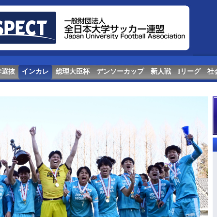
学選抜
インカレ
総理大臣杯
デンソーカップ
新人戦
Iリーグ
社