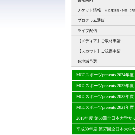
チケット情報
※12月21日・24日・
プログラム通販
ライブ配信
【メディア】ご取材申請
【スカウト】ご視察申請
各地域予選
MCCスポーツpresents 20
MCCスポーツpresents 20
MCCスポーツpresents 20
MCCスポーツpresents 20
2019年度 第68回全日本大学
平成30年度 第67回全日本大