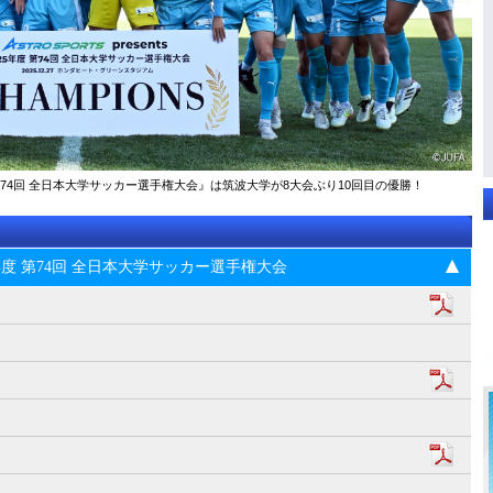
025年度 第74回 全⽇本⼤学サッカー選⼿権⼤会』は筑波大学が8大会ぶり10回目の優勝！
s 2025年度 第74回 全⽇本⼤学サッカー選⼿権⼤会