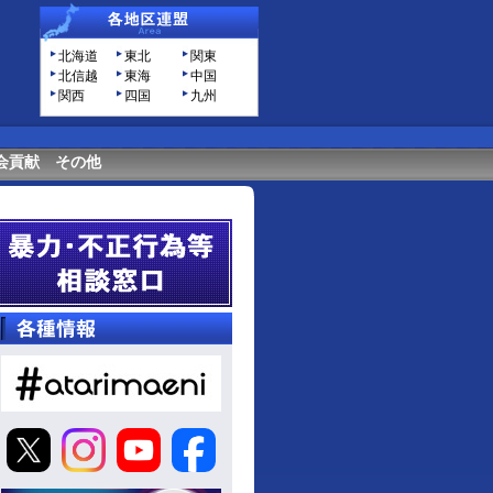
北海道
東北
関東
北信越
東海
中国
関西
四国
九州
会貢献
その他