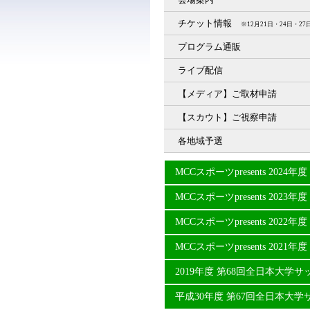
チケット情報
※12月21日・24日・
プログラム通販
ライブ配信
【メディア】ご取材申請
【スカウト】ご視察申請
各地域予選
MCCスポーツpresents 20
MCCスポーツpresents 20
MCCスポーツpresents 20
MCCスポーツpresents 20
2019年度 第68回全日本大学
平成30年度 第67回全日本大