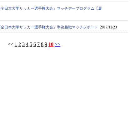
66回全日本大学サッカー選手権大会』マッチデープログラム【展
66回全日本大学サッカー選手権大会』準決勝戦マッチレポート
2017/12/23
<<
1
2
3
4
5
6
7
8
9
10
>>