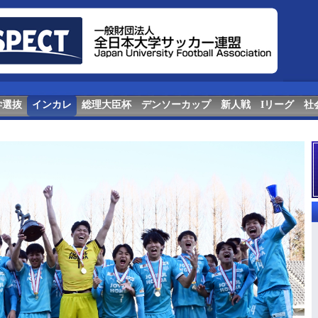
学選抜
インカレ
総理大臣杯
デンソーカップ
新人戦
Iリーグ
社