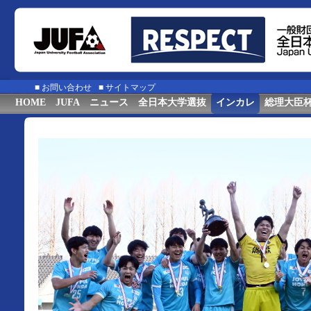
■
お問い合わせ
■
サイトマップ
HOME
JUFA
ニュース
全日本大学選抜
インカレ
総理大臣