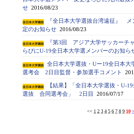
せ
2016/08/23
『全日本大学選抜台湾遠征』 メ
定のお知らせ
2016/08/23
『第3回 アジア大学サッカーチ
らびにU-19全日本大学選メンバーのお知ら
全日本大学選抜・Uー19全日本大
選考会 2日目監督・参加選手コメント
2016
【結果】「全日本大学選抜・U-1
選抜 合同選考会」 2日目
2016/07/17
<<
1
2
3
4
5
6
7
8
9
10