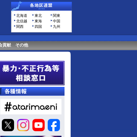
北海道
東北
関東
北信越
東海
中国
関西
四国
九州
会貢献
その他