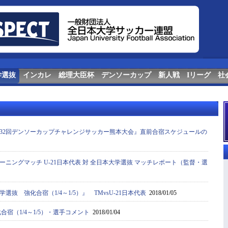
学選抜
インカレ
総理大臣杯
デンソーカップ
新人戦
Iリーグ
社
32回デンソーカップチャレンジサッカー熊本大会』直前合宿スケジュールの
ニングマッチ U-21日本代表 対 全日本大学選抜 マッチレポート（監督・選
抜 強化合宿（1/4～1/5）』 TMvsU-21日本代表
2018/01/05
合宿（1/4～1/5）・選手コメント
2018/01/04