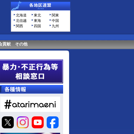
北海道
東北
関東
北信越
東海
中国
関西
四国
九州
会貢献
その他