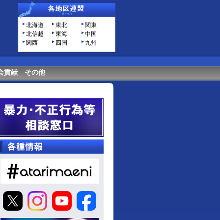
北海道
東北
関東
北信越
東海
中国
関西
四国
九州
会貢献
その他