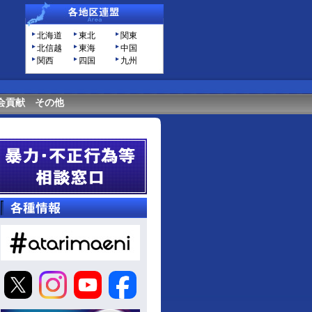
北海道
東北
関東
北信越
東海
中国
関西
四国
九州
会貢献
その他