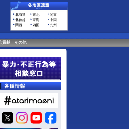
北海道
東北
関東
北信越
東海
中国
関西
四国
九州
会貢献
その他