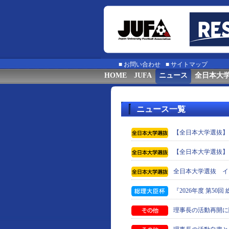
■
お問い合わせ
■
サイトマップ
HOME
JUFA
ニュース
全日本大
ニュース一覧
【全日本大学選抜】
【全日本大学選抜】
全日本大学選抜 イ
『2026年度 第5
理事長の活動再開に