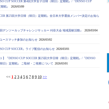
O CUP SOCCER 第4回大学女子日韓（韓日）定期戦』/『DENSO CUP
定期戦』
2026/03/09
 SOCCER 第25回大学日韓（韓日）定期戦』全日本大学選抜メンバー決定のお知ら
0回デンソーカップチャレンジサッカー 刈谷大会 地域貢献活動』
2026/03/04
ストユースマッチ参加のお知らせ
2026/03/02
O CUP SOCCER』ライブ配信のお知らせ
2026/03/01
『DENSO CUP SOCCER 第25回大学日韓（韓日）定期戦』/『DENSO
日韓（韓日）定期戦』 ご取材・ご視察について
2026/03/01
<<
1
2
3
4
5
6
7
8
9
10
>>