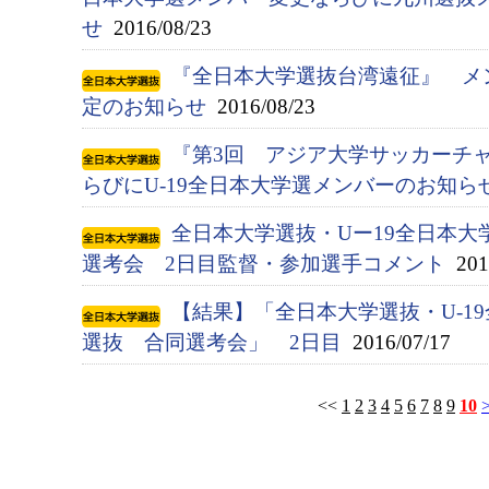
せ
2016/08/23
『全日本大学選抜台湾遠征』 メ
定のお知らせ
2016/08/23
『第3回 アジア大学サッカーチ
らびにU-19全日本大学選メンバーのお知ら
全日本大学選抜・Uー19全日本大
選考会 2日目監督・参加選手コメント
2016
【結果】「全日本大学選抜・U-1
選抜 合同選考会」 2日目
2016/07/17
<<
1
2
3
4
5
6
7
8
9
10