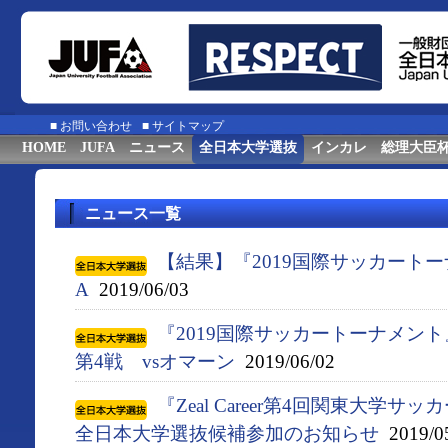
■
お問い合わせ
■
サイトマップ
HOME
JUFA
ニュース
全日本大学選抜
インカレ
総理大臣
ニュース一覧
【結果】『2019国際サッカートー
A
2019/06/03
『2019国際サッカートーナメン
第4戦 vsオマーン
2019/06/02
『Zeal Career第4回関東大学サ
全日本大学選抜候補参加のお知らせ
2019/0