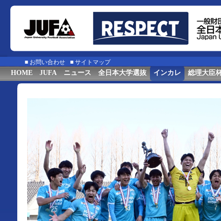
■
お問い合わせ
■
サイトマップ
HOME
JUFA
ニュース
全日本大学選抜
インカレ
総理大臣