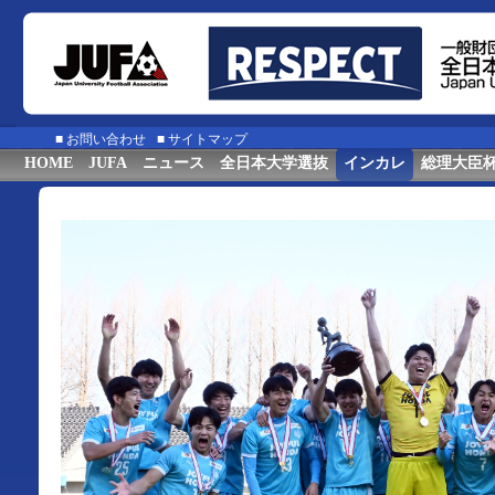
■
お問い合わせ
■
サイトマップ
HOME
JUFA
ニュース
全日本大学選抜
インカレ
総理大臣