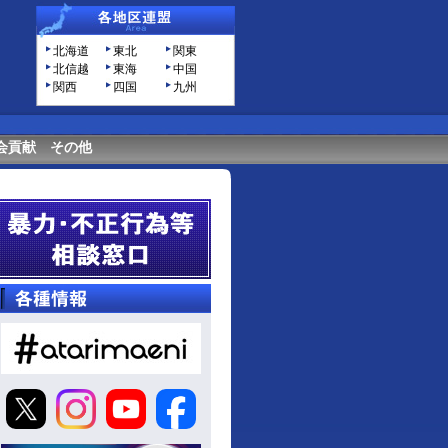
北海道
東北
関東
北信越
東海
中国
関西
四国
九州
会貢献
その他