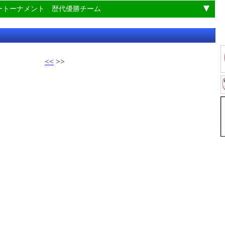
ートーナメント 歴代優勝チーム
<<
>>