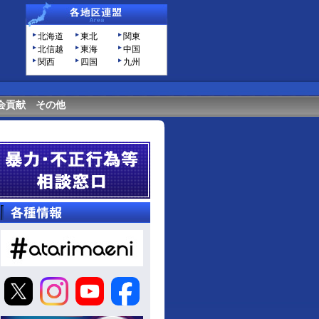
北海道
東北
関東
北信越
東海
中国
関西
四国
九州
会貢献
その他