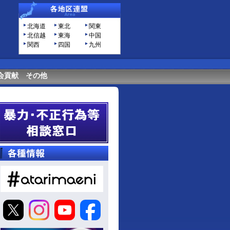
北海道
東北
関東
北信越
東海
中国
関西
四国
九州
会貢献
その他