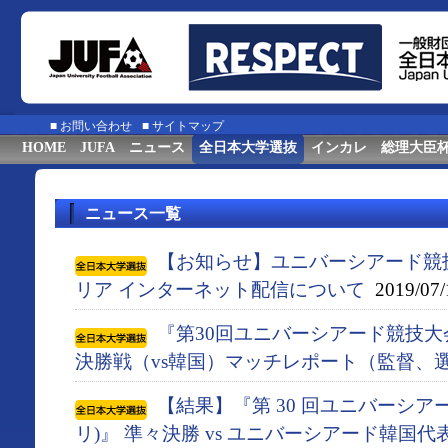
■
お問い合わせ
■
サイトマップ
HOME
JUFA
ニュース
全日本大学選抜
インカレ
総理大臣
ニュース一覧
【お知らせ】ユニバーシアード競
リア インターネット配信について
2019/07/
『第30回ユニバーシアード競技大会
決勝戦（vs韓国）マッチレポート（監督、
【結果】『第 30 回ユニバーシアー
リ)』 準々決勝 vs ユニバーシアード韓国代