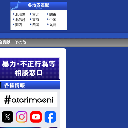
北海道
東北
関東
北信越
東海
中国
関西
四国
九州
会貢献
その他