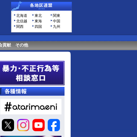
北海道
東北
関東
北信越
東海
中国
関西
四国
九州
会貢献
その他