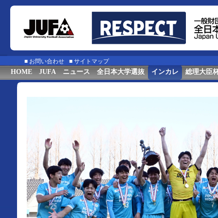
■
お問い合わせ
■
サイトマップ
HOME
JUFA
ニュース
全日本大学選抜
インカレ
総理大臣