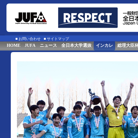
■
お問い合わせ
■
サイトマップ
HOME
JUFA
ニュース
全日本大学選抜
インカレ
総理大臣