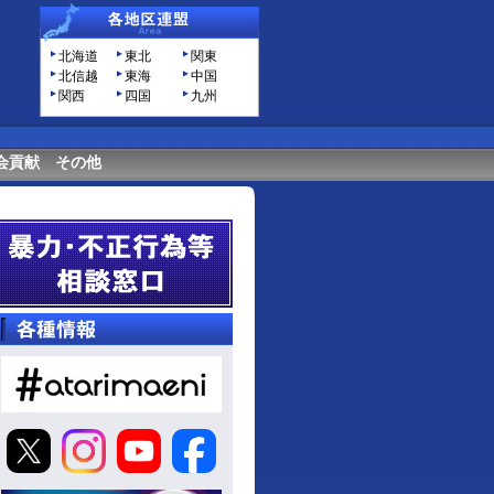
北海道
東北
関東
北信越
東海
中国
関西
四国
九州
会貢献
その他