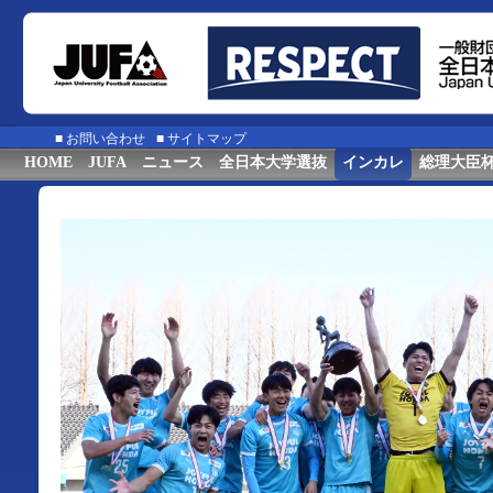
■
お問い合わせ
■
サイトマップ
HOME
JUFA
ニュース
全日本大学選抜
インカレ
総理大臣