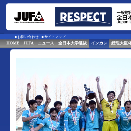
■
お問い合わせ
■
サイトマップ
HOME
JUFA
ニュース
全日本大学選抜
インカレ
総理大臣