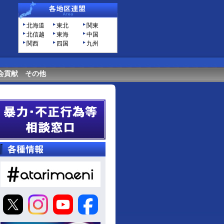
北海道
東北
関東
北信越
東海
中国
関西
四国
九州
会貢献
その他