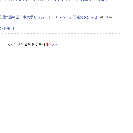
36回総理大臣杯全日本大学サッカートーナメント」開催のお知らせ
2012/06/15
メント表用
<<
1
2
3
4
5
6
7
8
9
10
>>