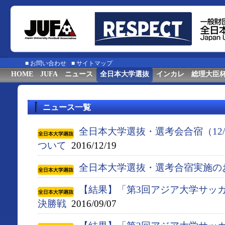
■
お問い合わせ
■
サイトマップ
HOME
JUFA
ニュース
全日本大学選抜
インカレ
総理大臣
ニュース一覧
全日本大学選抜・選考会合宿（12/
ついて
2016/12/19
全日本大学選抜・選考合宿実施の
【結果】「第3回アジア大学サッ
決勝戦
2016/09/07