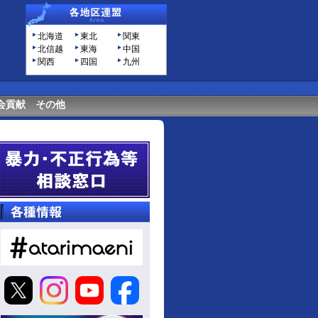
北海道
東北
関東
北信越
東海
中国
関西
四国
九州
会貢献
その他