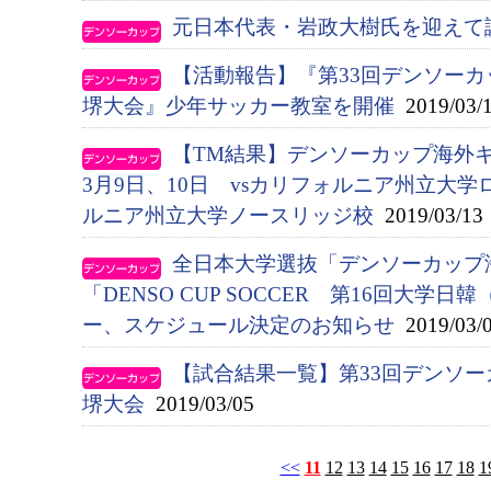
元日本代表・岩政大樹氏を迎えて
【活動報告】『第33回デンソー
堺大会』少年サッカー教室を開催
2019/03/
【TM結果】デンソーカップ海外
3月9日、10日 vsカリフォルニア州立大学
ルニア州立大学ノースリッジ校
2019/03/13
全日本大学選抜「デンソーカップ
「DENSO CUP SOCCER 第16回大学
ー、スケジュール決定のお知らせ
2019/03/
【試合結果一覧】第33回デンソ
堺大会
2019/03/05
<<
11
12
13
14
15
16
17
18
1