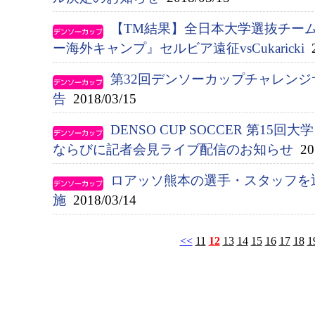
【TM結果】全日本大学選抜チー
ー海外キャンプ』セルビア遠征vsCukaricki
2
第32回デンソーカップチャレン
告
2018/03/15
DENSO CUP SOCCER 第1
ならびに記者会見ライブ配信のお知らせ
201
ロアッソ熊本の選手・スタッフを
施
2018/03/14
<<
11
12
13
14
15
16
17
18
1