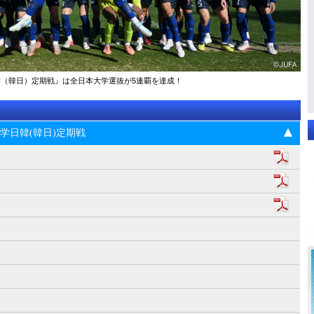
大学日韓（韓日）定期戦』は全日本大学選抜が5連覇を達成！
5回大学日韓(韓日)定期戦