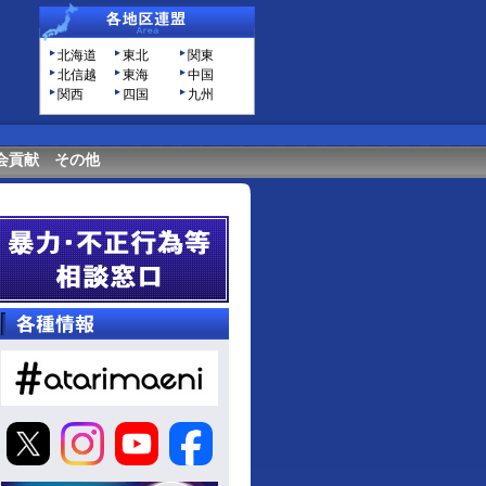
北海道
東北
関東
北信越
東海
中国
関西
四国
九州
会貢献
その他