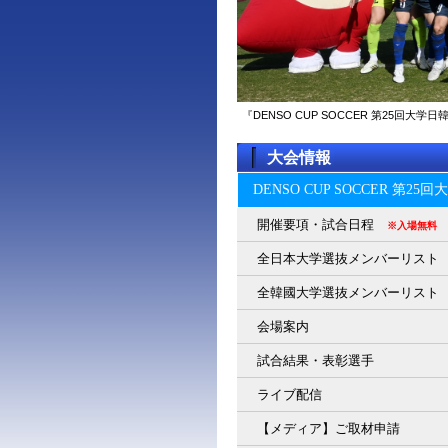
『DENSO CUP SOCCER 第25回
大会情報
DENSO CUP SOCCER 第2
開催要項・試合日程
※入場無料
全日本大学選抜メンバーリスト
全韓國大学選抜メンバーリスト
会場案内
試合結果・表彰選手
ライブ配信
【メディア】ご取材申請