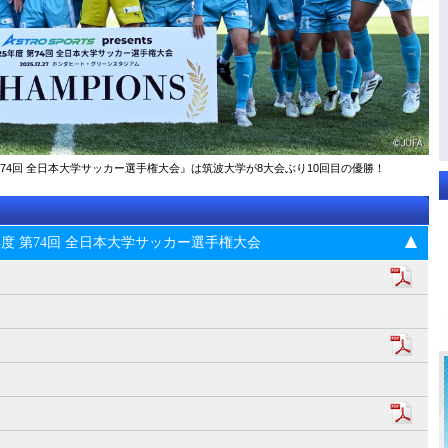
025年度 第74回 全⽇本⼤学サッカー選⼿権⼤会』は筑波大学が8大会ぶり10回目の優勝！
s 2025年度 第74回 全⽇本⼤学サッカー選⼿権⼤会