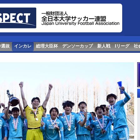
学選抜
インカレ
総理大臣杯
デンソーカップ
新人戦
Iリーグ
社