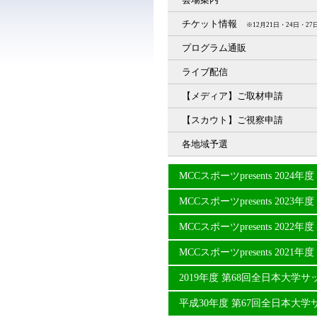
チケット情報
※12月21日・24日・
プログラム通販
ライブ配信
【メディア】ご取材申請
【スカウト】ご視察申請
各地域予選
MCCスポーツpresents 20
MCCスポーツpresents 20
MCCスポーツpresents 20
MCCスポーツpresents 20
2019年度 第68回全日本大学
平成30年度 第67回全日本大