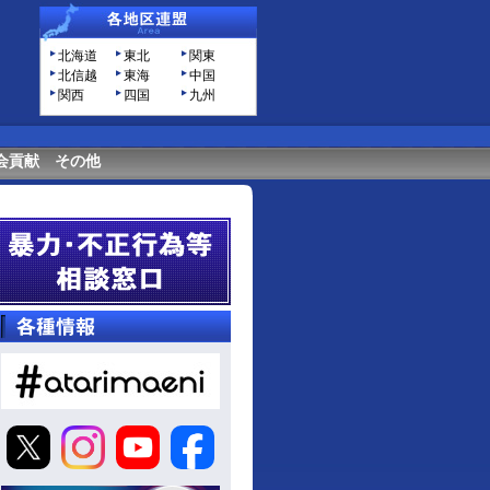
北海道
東北
関東
北信越
東海
中国
関西
四国
九州
会貢献
その他