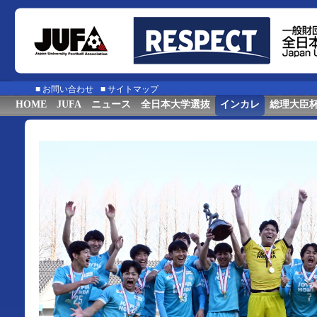
■
お問い合わせ
■
サイトマップ
HOME
JUFA
ニュース
全日本大学選抜
インカレ
総理大臣