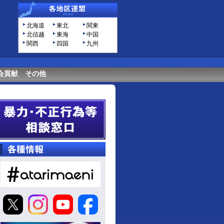
北海道
東北
関東
北信越
東海
中国
関西
四国
九州
会貢献
その他