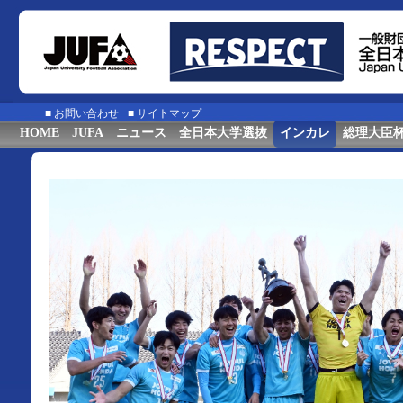
■
お問い合わせ
■
サイトマップ
HOME
JUFA
ニュース
全日本大学選抜
インカレ
総理大臣