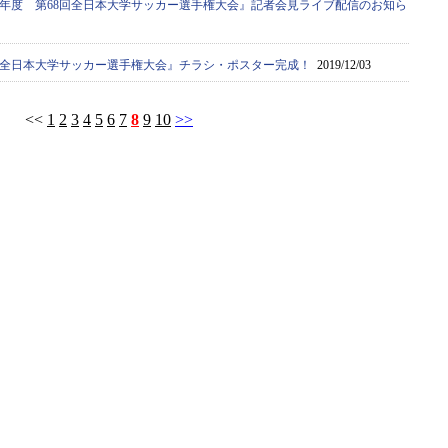
19年度 第68回全日本大学サッカー選手権大会』記者会見ライブ配信のお知ら
68回全日本大学サッカー選手権大会』チラシ・ポスター完成！
2019/12/03
<<
1
2
3
4
5
6
7
8
9
10
>>