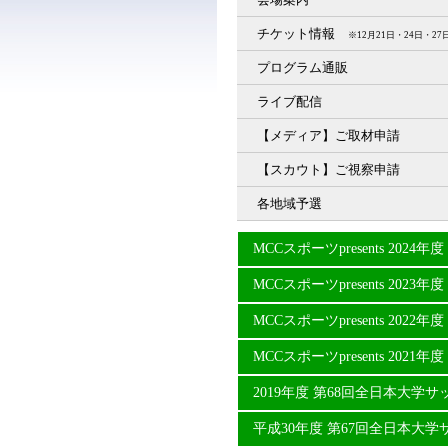
チケット情報
※12月21日・24日・
プログラム通販
ライブ配信
【メディア】ご取材申請
【スカウト】ご視察申請
各地域予選
MCCスポーツpresents 20
MCCスポーツpresents 20
MCCスポーツpresents 20
MCCスポーツpresents 20
2019年度 第68回全日本大学
平成30年度 第67回全日本大