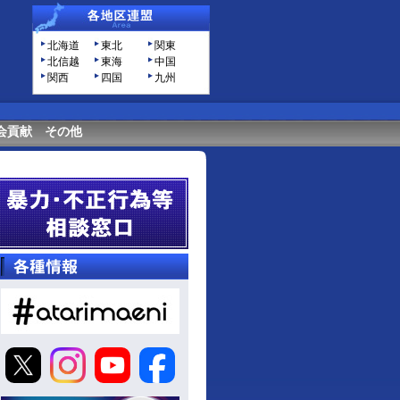
北海道
東北
関東
北信越
東海
中国
関西
四国
九州
会貢献
その他