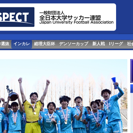
学選抜
インカレ
総理大臣杯
デンソーカップ
新人戦
Iリーグ
社