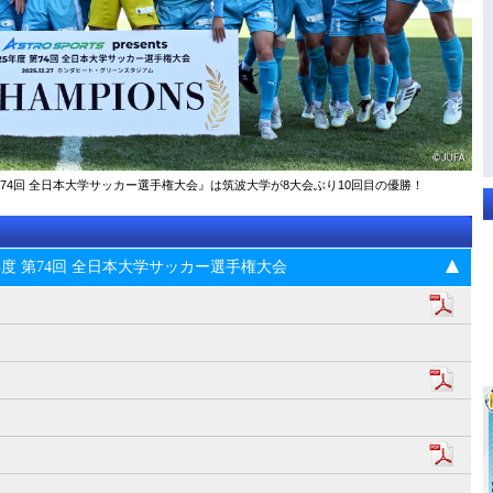
025年度 第74回 全⽇本⼤学サッカー選⼿権⼤会』は筑波大学が8大会ぶり10回目の優勝！
s 2025年度 第74回 全⽇本⼤学サッカー選⼿権⼤会