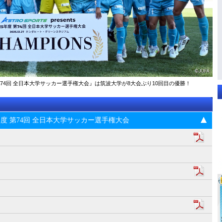
025年度 第74回 全⽇本⼤学サッカー選⼿権⼤会』は筑波大学が8大会ぶり10回目の優勝！
s 2025年度 第74回 全⽇本⼤学サッカー選⼿権⼤会