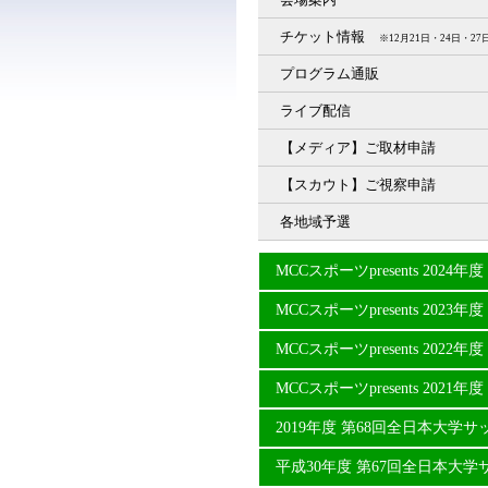
チケット情報
※12月21日・24日・
プログラム通販
ライブ配信
【メディア】ご取材申請
【スカウト】ご視察申請
各地域予選
MCCスポーツpresents 20
MCCスポーツpresents 20
MCCスポーツpresents 20
MCCスポーツpresents 20
2019年度 第68回全日本大学
平成30年度 第67回全日本大