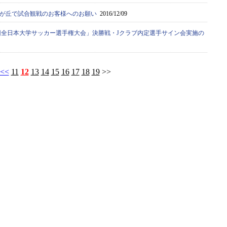
が丘で試合観戦のお客様へのお願い
2016/12/09
65回全日本大学サッカー選手権大会」決勝戦・Jクラブ内定選手サイン会実施の
<<
11
12
13
14
15
16
17
18
19
>>