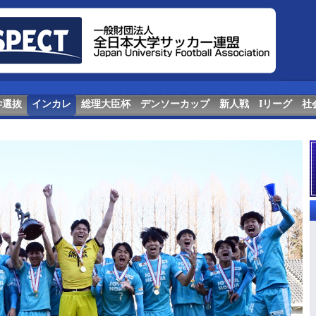
学選抜
インカレ
総理大臣杯
デンソーカップ
新人戦
Iリーグ
社