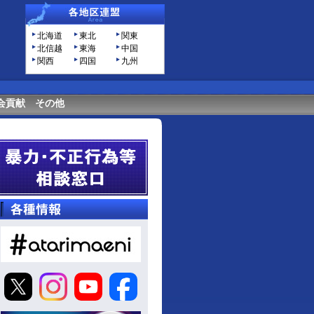
北海道
東北
関東
北信越
東海
中国
関西
四国
九州
会貢献
その他