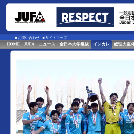
■
お問い合わせ
■
サイトマップ
HOME
JUFA
ニュース
全日本大学選抜
インカレ
総理大臣