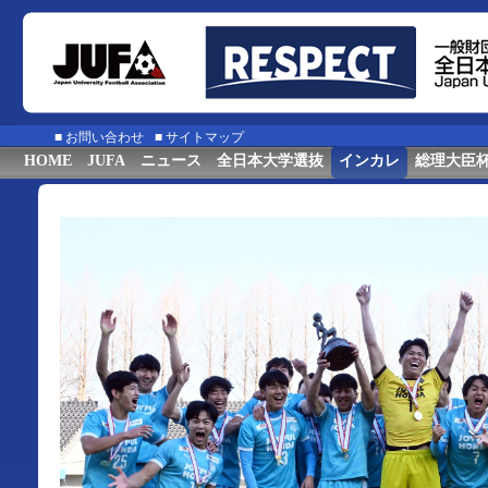
■
お問い合わせ
■
サイトマップ
HOME
JUFA
ニュース
全日本大学選抜
インカレ
総理大臣