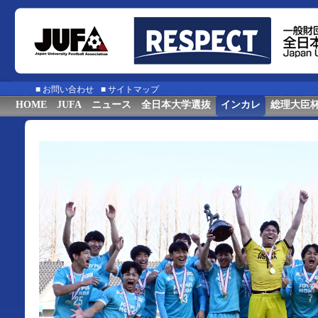
■
お問い合わせ
■
サイトマップ
HOME
JUFA
ニュース
全日本大学選抜
インカレ
総理大臣