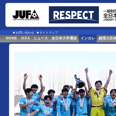
■
お問い合わせ
■
サイトマップ
HOME
JUFA
ニュース
全日本大学選抜
インカレ
総理大臣