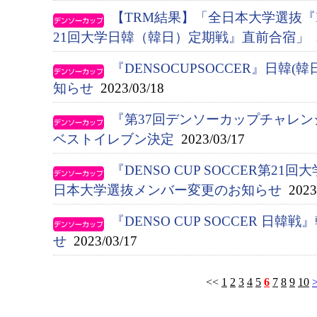
【TRM結果】「全日本大学選抜『DEN
21回大学日韓（韓日）定期戦』直前合宿」
2
『DENSOCUPSOCCER』日韓
知らせ
2023/03/18
『第37回デンソーカップチャレ
ベストイレブン決定
2023/03/17
『DENSO CUP SOCCER第2
日本大学選抜メンバー変更のお知らせ
2023/
『DENSO CUP SOCCER 日
せ
2023/03/17
<<
1
2
3
4
5
6
7
8
9
10