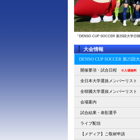
『DENSO CUP SOCCER 第25回
大会情報
DENSO CUP SOCCER 第2
開催要項・試合日程
※入場無料
全日本大学選抜メンバーリスト
全韓國大学選抜メンバーリスト
会場案内
試合結果・表彰選手
ライブ配信
【メディア】ご取材申請