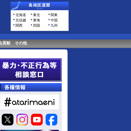
北海道
東北
関東
北信越
東海
中国
関西
四国
九州
会貢献
その他