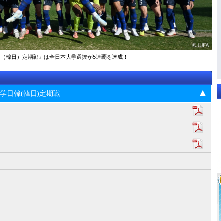
大学日韓（韓日）定期戦』は全日本大学選抜が5連覇を達成！
5回大学日韓(韓日)定期戦