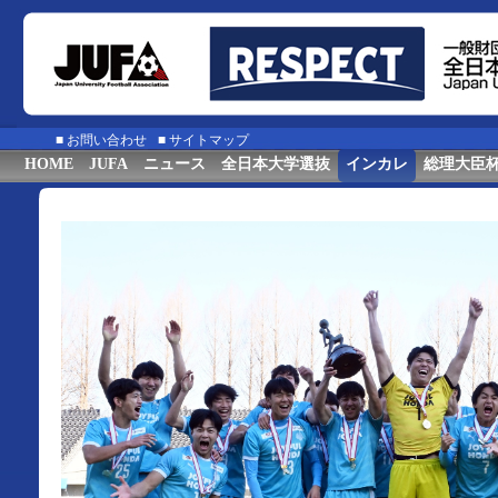
■
お問い合わせ
■
サイトマップ
HOME
JUFA
ニュース
全日本大学選抜
インカレ
総理大臣